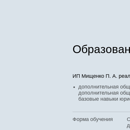
Образова
ИП Мищенко П. А. реа
дополнительная общ
дополнительная общ
базовые навыки юри
Форма обучения
О
д