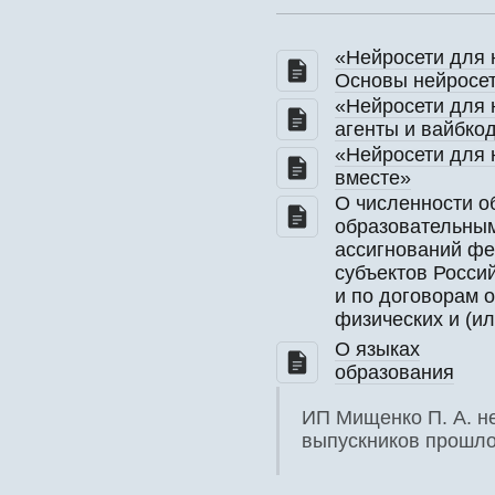
«Нейросети для ю
Основы нейросе
«Нейросети для 
агенты и вайбко
«Нейросети для ю
вместе»
О численности 
образовательным
ассигнований ф
субъектов Росси
и по договорам о
физических и (и
О языках
образования
ИП Мищенко П. А. не
выпускников прошлог