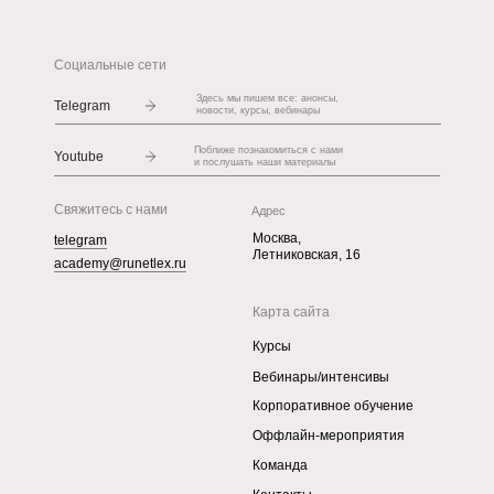
Социальные сети
Здесь мы пишем все: анонсы,
Telegram
новости, курсы, вебинары
Поближе познакомиться с нами
Youtube
и послушать наши материалы
Свяжитесь с нами
Адрес
Москва,
telegram
Летниковская, 16
academy@runetlex.ru
Карта сайта
Курсы
Вебинары/интенсивы
Корпоративное обучение
Оффлайн-мероприятия
Команда